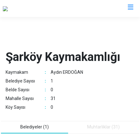
Tekirdağ
Çerkezköy
Saray
Şarköy Kaymakamlığı
Çorlu
Şarköy
Hayrabolu
Süleymanpaşa
Kaymakam
:
Aydın ERDOĞAN
Malkara
Ergene
Belediye Sayısı
:
1
Marmaraereğlisi
Kapaklı
Belde Sayısı
:
0
Muratlı
Mahalle Sayısı
:
31
Köy Sayısı
:
0
Belediyeler (1)
Muhtarliklar (31)