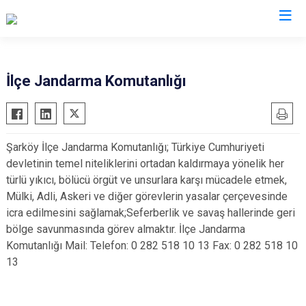
Tekirdağ
İlçe Jandarma Komutanlığı
Çerkezköy
Saray
Çorlu
Şarköy
Şarköy İlçe Jandarma Komutanlığı; Türkiye Cumhuriyeti
Hayrabolu
Süleymanpaşa
devletinin temel niteliklerini ortadan kaldırmaya yönelik her
Malkara
Ergene
türlü yıkıcı, bölücü örgüt ve unsurlara karşı mücadele etmek,
Marmaraereğlisi
Kapaklı
Mülki, Adli, Askeri ve diğer görevlerin yasalar çerçevesinde
icra edilmesini sağlamak;Seferberlik ve savaş hallerinde geri
Muratlı
bölge savunmasında görev almaktır. İlçe Jandarma
Komutanlığı Mail: Telefon: 0 282 518 10 13 Fax: 0 282 518 10
13