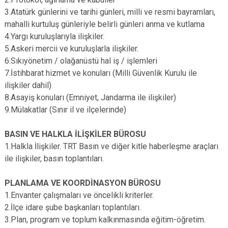
3.Atatürk günlerini ve tarihi günleri, milli ve resmi bayramları,
mahalli kurtuluş günleriyle belirli günleri anma ve kutlama
4.Yargı kuruluşlarıyla ilişkiler.
5.Askeri mercii ve kuruluşlarla ilişkiler.
6.Sıkıyönetim / olağanüstü hal iş / işlemleri
7.İstihbarat hizmet ve konuları (Milli Güvenlik Kurulu ile
ilişkiler dahil)
8.Asayiş konuları (Emniyet, Jandarma ile ilişkiler)
9.Mülakatlar (Sınır il ve ilçelerinde)
BASIN VE HALKLA İLİŞKİLER BÜROSU
1.Halkla İlişkiler. TRT Basın ve diğer kitle haberleşme araçları
ile ilişkiler, basın toplantıları.
PLANLAMA VE KOORDİNASYON BÜROSU
1.Envanter çalışmaları ve öncelikli kriterler.
2.İlçe idare şube başkanları toplantıları.
3.Plan, program ve toplum kalkınmasında eğitim-öğretim.