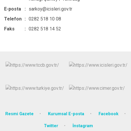
E-posta
:
sarkoy@icisleri.gov.tr
Telefon
:
0282 518 10 08
Faks
:
0282 518 14 52
Resmi Gazete
Kurumsal E-posta
Facebook
Twitter
İnstagram