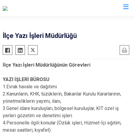
Tekirdağ
İlçe Yazı İşleri Müdürlüğü
Çerkezköy
Saray
Çorlu
Şarköy
İlçe Yazı İşleri Müdürlüğünün Görevleri
Hayrabolu
Süleymanpaşa
Malkara
Ergene
YAZI İŞLERİ BÜROSU
Marmaraereğlisi
Kapaklı
1.Evrak havale ve dağıtımı
2.Kanunlarin, KHK, tüzüklerin, Bakanlar Kurulu Kararlarının,
Muratlı
yönetmeliklerin yayımı, ilanı,
3.Genel idare kuruluşları, bölgesel kuruluşlar, KIT özel iş
yerleri gözetim ve denetimi işleri.
4.Personelle ilgili konular (Özlük işleri, Hizmet-İçi eğitim,
mesai saatleri, kıyafet)