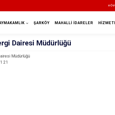
e-De
AYMAKAMLIK
ŞARKÖY
MAHALLİ İDARELER
HİZMET
Tekirdağ
ergi Dairesi Müdürlüğü
Dairesi Müdürlüğü
1 21
Çerkezköy
Çorlu
Hayrabolu
Malkara