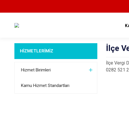
K
İlçe V
HİZMETLERİMİZ
İlçe Vergi 
0282 521 2
Hizmet Birimleri
Kamu Hizmet Standartları