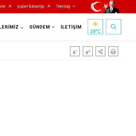
vlet
İçişleri Bakanlığı
Tekirdağ
LERİMİZ
GÜNDEM
İLETİŞİM
28
°C
Saray
Şarköy
Süleymanpaşa
Ergene