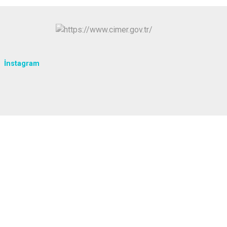
isi
Kapaklı
İnstagram