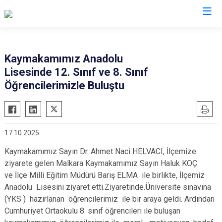
Tekirdağ
Kaymakamımız Anadolu
Lisesinde 12. Sınıf ve 8. Sınıf
Çerkezköy
Saray
Öğrencilerimizle Buluştu
Çorlu
Şarköy
Hayrabolu
Süleymanpaşa
Malkara
Ergene
17.10.2025
Marmaraereğlisi
Kapaklı
Kaymakamımız Sayın Dr. Ahmet Naci HELVACI, İlçemize
Muratlı
ziyarete gelen Malkara Kaymakamımız Sayın Haluk KOÇ
ve İlçe Milli Eğitim Müdürü Barış ELMA ile birlikte, İlçemiz
Anadolu Lisesini ziyaret etti.Ziyaretinde.
Ü
niversite sınavına
(YKS ) hazırlanan öğrencilerimiz ile bir araya geldi. Ardından
Cumhuriyet Ortaokulu 8. sınıf öğrencileri ile buluşan